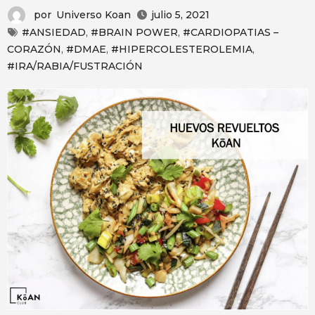
por
Universo Koan
julio 5, 2021
#ANSIEDAD
,
#BRAIN POWER
,
#CARDIOPATIAS –
CORAZÓN
,
#DMAE
,
#HIPERCOLESTEROLEMIA
,
#IRA/RABIA/FUSTRACIÓN