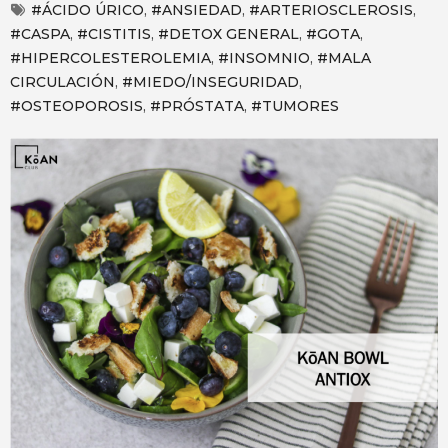
#ÁCIDO ÚRICO
,
#ANSIEDAD
,
#ARTERIOSCLEROSIS
,
#CASPA
,
#CISTITIS
,
#DETOX GENERAL
,
#GOTA
,
#HIPERCOLESTEROLEMIA
,
#INSOMNIO
,
#MALA
CIRCULACIÓN
,
#MIEDO/INSEGURIDAD
,
#OSTEOPOROSIS
,
#PRÓSTATA
,
#TUMORES